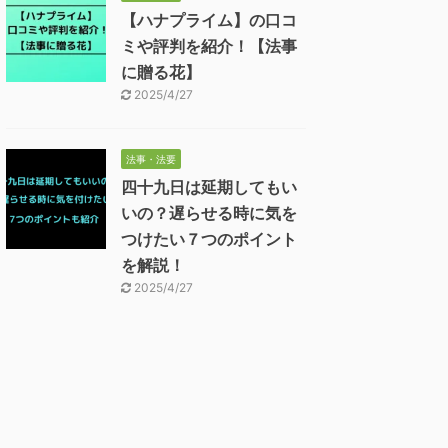
【ハナプライム】の口コ
ミや評判を紹介！【法事
に贈る花】
2025/4/27
法事・法要
四十九日は延期してもい
いの？遅らせる時に気を
つけたい７つのポイント
を解説！
2025/4/27