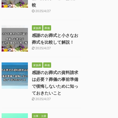
較
2025/4/27
家族葬
葬儀
感謝のお葬式と小さなお
葬式を比較して解説！
2025/4/27
家族葬
葬儀
感謝のお葬式の資料請求
は必要？葬儀の事前準備
で後悔しないために知っ
ておきたいこと
2025/4/27
法事・法要