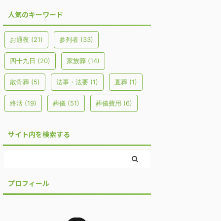
人気のキーワード
お通夜
(21)
参列者
(33)
四十九日
(20)
家族葬
(14)
散骨葬
(5)
法事・法要
(1)
直葬
(1)
終活
(19)
葬儀
(51)
葬儀費用
(6)
サイト内を検索する
プロフィール