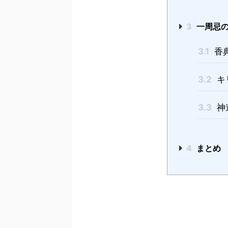
3
一周忌の
3.1
香
3.2
キ
3.3
神
4
まとめ