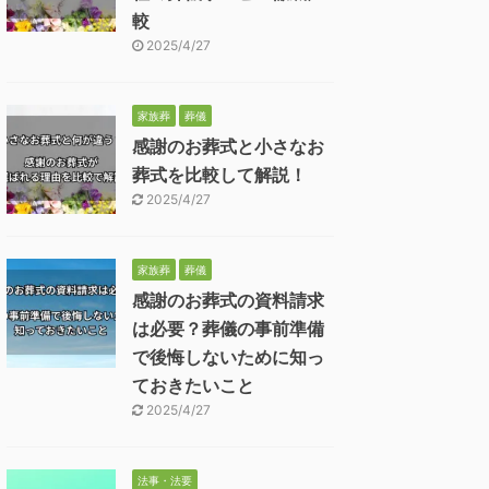
較
2025/4/27
家族葬
葬儀
感謝のお葬式と小さなお
葬式を比較して解説！
2025/4/27
家族葬
葬儀
感謝のお葬式の資料請求
は必要？葬儀の事前準備
で後悔しないために知っ
ておきたいこと
2025/4/27
法事・法要