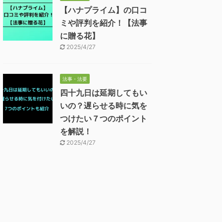
【ハナプライム】の口コ
ミや評判を紹介！【法事
に贈る花】
2025/4/27
法事・法要
四十九日は延期してもい
いの？遅らせる時に気を
つけたい７つのポイント
を解説！
2025/4/27