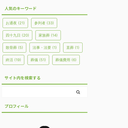
人気のキーワード
お通夜
(21)
参列者
(33)
四十九日
(20)
家族葬
(14)
散骨葬
(5)
法事・法要
(1)
直葬
(1)
終活
(19)
葬儀
(51)
葬儀費用
(6)
サイト内を検索する
プロフィール