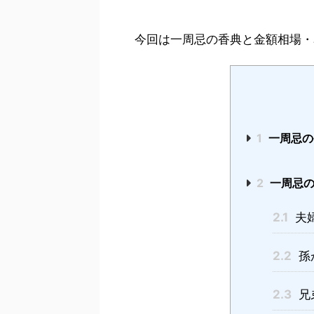
今回は一周忌の香典と金額相場・
1
一周忌の
2
一周忌の
2.1
夫
2.2
孫
2.3
兄